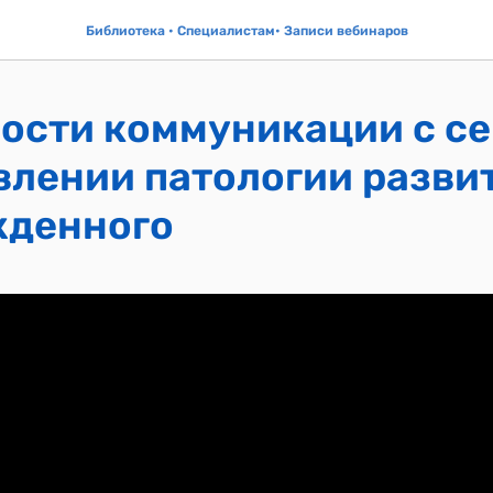
Библиотека • Специалистам• Записи вебинаров
ости коммуникации с с
влении патологии развит
жденного