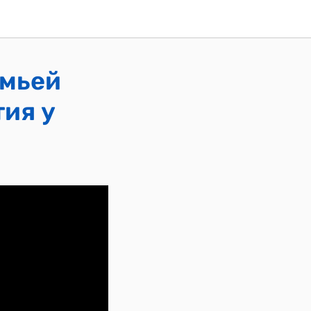
емьей
ия у