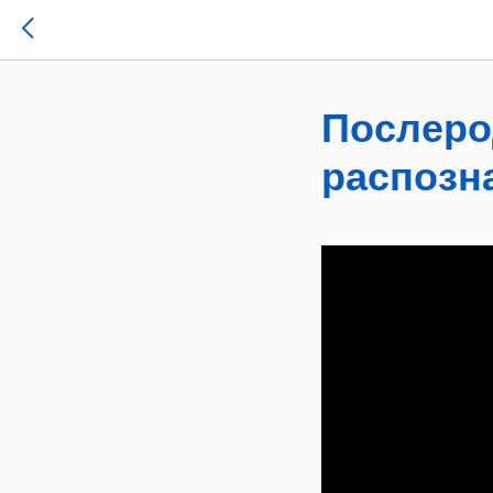
Послеро
распозн